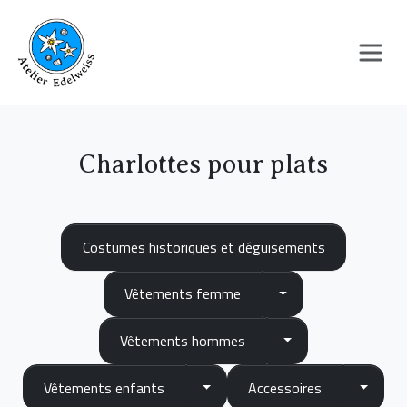
Panneau de gestion des cookies
Charlottes pour plats
Costumes historiques et déguisements
Vêtements femme
Vêtements femme
Vêtements homme
Vêtements hommes
Vêtements enfants
Accesso
Vêtements enfants
Accessoires